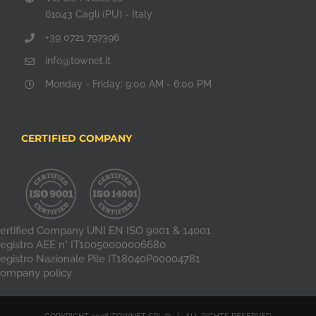
61043 Cagli (PU) - Italy
+39 0721 797396
info@townet.it
Monday - Friday: 9:00 AM - 6:00 PM
CERTIFIED COMPANY
ertified Company UNI EN ISO 9001 & 14001
egistro AEE n° IT10050000006680
egistro Nazionale Pile IT18040P00004781
ompany policy