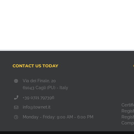
CONTACT US TODAY
Via dei Finale, 20
61043 Cagli (PU) - Italy
+39 0721 797396
Certi
info@townet.it
Regis
Regis
Monday - Friday: 9:00 AM - 6:00 PM
Compa