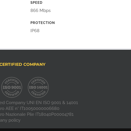
SPEED
866 Mbps
PROTECTION
IP68
CERTIFIED COMPANY
fied Company UNI EN ISO 9001 & 14001
tro AEE n° IT10050000006680
tro Nazionale Pile IT18040P00004781
ny policy