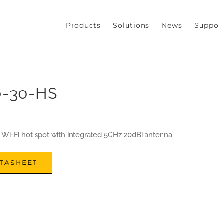
our experience. We'll assume you're ok with this, but you can opt
Products
Solutions
News
Suppo
0-30-HS
 Wi-Fi hot spot with integrated 5GHz 20dBi antenna
TASHEET