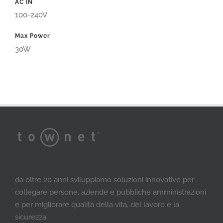
AC IN
100-240V
Max Power
30W
da oltre 20 anni sviluppiamo soluzioni innovative per
collegare persone, aziende e pubbliche amministrazioni
e per migliorare qualità della vita, del lavoro e la
sicurezza.