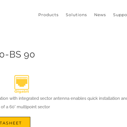
our experience. We'll assume you're ok with this, but you can opt
Products
Solutions
News
Suppo
0-BS 90
tion with integrated sector antenna enables quick installation an
 of a 60° multipoint sector
TASHEET