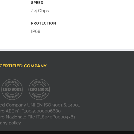
SPEED
2.4 Gbps
PROTECTION
IP68
CERTIFIED COMPANY
fied Company UNI EN ISO 9001 & 14001
tro AEE n° IT10050000006680
tro Nazionale Pile IT18040P00004781
ny policy