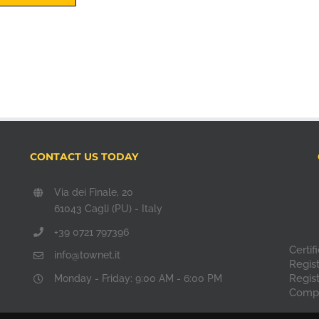
CONTACT US TODAY
Via dei Finale, 20
61043 Cagli (PU) - Italy
+39 0721 797396
Certi
info@townet.it
Regis
Regis
Monday - Friday: 9:00 AM - 6:00 PM
Compa