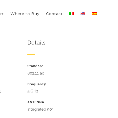
-out if you wish.
Read More
Accept
rt
Where to Buy
Contact
Details
Standard
802.11 ax
Frequency
5 GHz
d
ANTENNA
integrated 90°