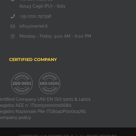
61043 Cagli (PU) - Italy
+39 0721 797396
info@townet.it
Monday - Friday: 9:00 AM - 6:00 PM
CERTIFIED COMPANY
ertified Company UNI EN ISO 9001 & 14001
egistro AEE n° IT10050000006680
egistro Nazionale Pile IT18040P00004781
ompany policy