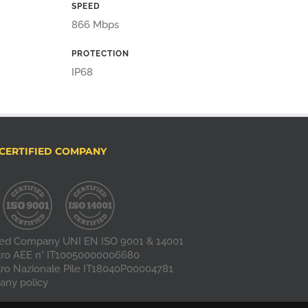
SPEED
866 Mbps
PROTECTION
IP68
CERTIFIED COMPANY
fied Company UNI EN ISO 9001 & 14001
tro AEE n° IT10050000006680
tro Nazionale Pile IT18040P00004781
ny policy