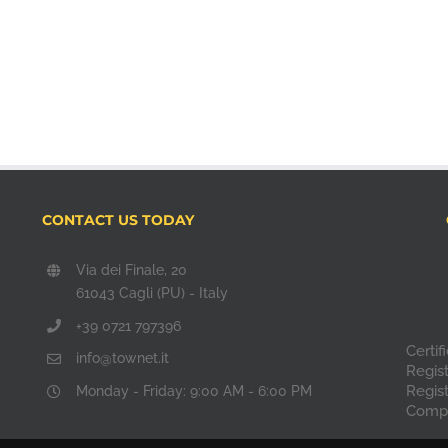
CONTACT US TODAY
Via dei Finale, 20
61043 Cagli (PU) - Italy
+39 0721 797396
Certi
info@townet.it
Regis
Regis
Monday - Friday: 9:00 AM - 6:00 PM
Compa