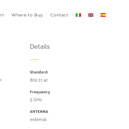
-out if you wish.
Read More
Accept
rt
Where to Buy
Contact
Details
Standard
o
802.11 ac
Frequency
5 GHz
ANTENNA
external