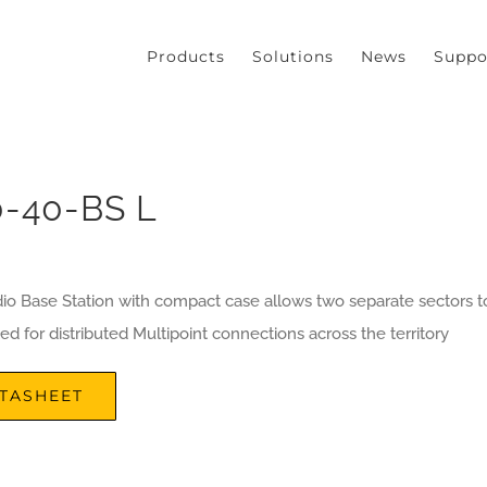
our experience. We'll assume you're ok with this, but you can opt
Products
Solutions
News
Suppo
-40-BS L
io Base Station with compact case allows two separate sectors t
ed for distributed Multipoint connections across the territory
TASHEET