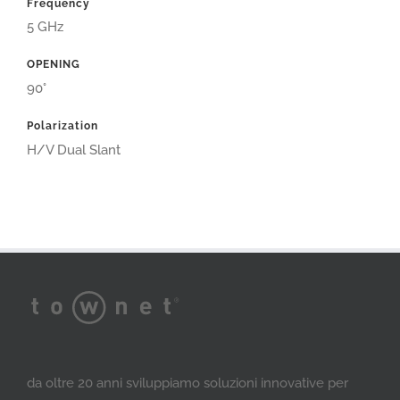
Frequency
5 GHz
OPENING
90°
Polarization
H/V Dual Slant
da oltre 20 anni sviluppiamo soluzioni innovative per